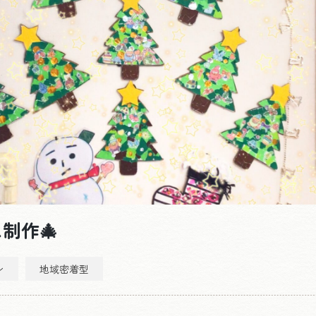
制作🎄
ン
地域密着型