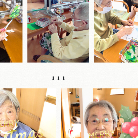
⬇︎ ⬇︎ ⬇︎