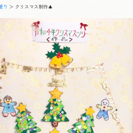
便り
＞
クリスマス制作🎄